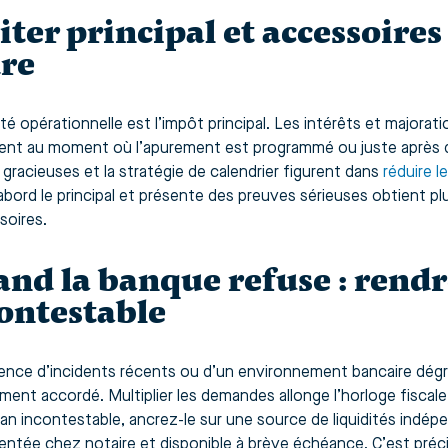
iter principal et accessoires
re
ité opérationnelle est l’impôt principal. Les intérêts et majora
ent au moment où l’apurement est programmé ou juste après qu’i
 gracieuses et la stratégie de calendrier figurent dans
réduire l
’abord le principal et présente des preuves sérieuses obtient p
soires.
nd la banque refuse : rendr
ontestable
ence d’incidents récents ou d’un environnement bancaire dégrad
ement accordé. Multiplier les demandes allonge l’horloge fiscal
lan incontestable, ancrez-le sur une source de liquidités indép
entée chez notaire et disponible à brève échéance. C’est préci