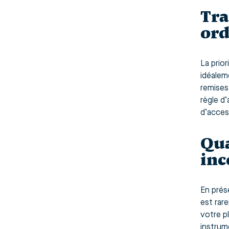
Tra
ord
La prior
idéalem
remises
règle d
d’acces
Qua
inc
En prés
est rar
votre p
instrum