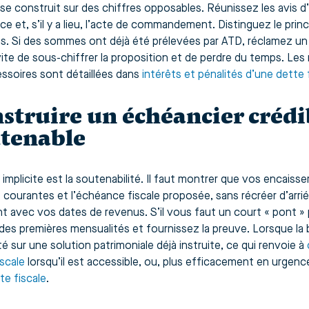
 se construit sur des chiffres opposables. Réunissez les avis 
ce et, s’il y a lieu, l’acte de commandement. Distinguez le princi
és. Si des sommes ont déjà été prélevées par ATD, réclamez un
ite de sous-chiffrer la proposition et de perdre du temps. Le
essoires sont détaillées dans
intérêts et pénalités d’une dette 
struire un échéancier crédi
tenable
e implicite est la soutenabilité. Il faut montrer que vos encais
 courantes et l’échéance fiscale proposée, sans récréer d’arri
t avec vos dates de revenus. S’il vous faut un court « pont » 
des premières mensualités et fournissez la preuve. Lorsque la 
ité sur une solution patrimoniale déjà instruite, ce qui renvoie à
iscale
lorsqu’il est accessible, ou, plus efficacement en urgenc
te fiscale
.