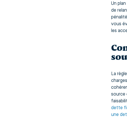
Un plan
de relan
pénalit
vous év
les acc
Con
sou
La règl
charges
cohéren
source 
faisabil
dette f
une det