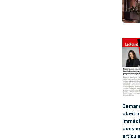
Demand
obéit à
immédi
dossier
articul