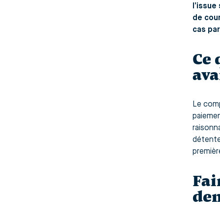
l’issue
de cour
cas par
Ce 
ava
Le compt
paiement
raisonna
détente
premièr
Fai
de