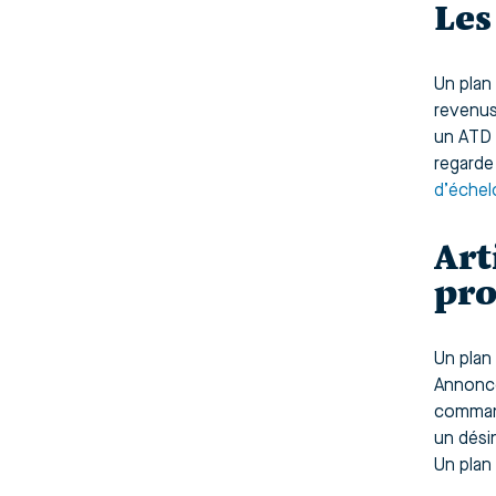
Les
Un plan 
revenus
un ATD 
regarde
d’échel
Art
pro
Un plan
Annonce
command
un dési
Un plan