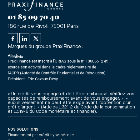
01 85 09 70 40
186 rue de Rivoli, 75001 Paris
Marques du groupe PraxiFinance :
Alterfi
Trésovia
PraxiFinance est inscrit à l'ORIAS sous le n° 13005512 et
exerce son activité dans le cadre réglementaire de
l'ACPR (Autorité de Contrôle Prudentiel et de Résolution).
Président : Éric Cazaux-Devy.
« Un crédit vous engage et doit être remboursé. Vérifiez vos
capacités de remboursement avant de vous engager. », «
Aucun versement ne peut être exigé avant l’obtention d’un
prêt d’argent. » (Articles L.321-2 du Code de la consommation
et L.519-6 du Code monétaire et financier).
NOS SOLUTIONS
Financement par crédit hypothécaire