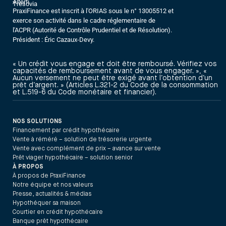
Alterfi
Trésovia
PraxiFinance est inscrit à l'ORIAS sous le n° 13005512 et
exerce son activité dans le cadre réglementaire de
l'ACPR (Autorité de Contrôle Prudentiel et de Résolution).
Président : Éric Cazaux-Devy.
« Un crédit vous engage et doit être remboursé. Vérifiez vos
capacités de remboursement avant de vous engager. », «
Aucun versement ne peut être exigé avant l’obtention d’un
prêt d’argent. » (Articles L.321-2 du Code de la consommation
et L.519-6 du Code monétaire et financier).
NOS SOLUTIONS
Financement par crédit hypothécaire
Vente à réméré – solution de trésorerie urgente
Vente avec complément de prix – avance sur vente
Prêt viager hypothécaire – solution senior
À PROPOS
À propos de PraxiFinance
Notre équipe et nos valeurs
Presse, actualités & médias
Hypothéquer sa maison
Courtier en crédit hypothécaire
Banque prêt hypothécaire