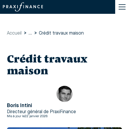
Accueil
>
...
>
Crédit travaux maison
Crédit travaux
maison
Boris Intini
Directeur général de PraxiFinance
Mis à jour le
22 janvier 2026