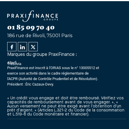
01 85 09 70 40
186 rue de Rivoli, 75001 Paris
Marques du groupe PraxiFinance :
Alterfi
Trésovia
PraxiFinance est inscrit à l'ORIAS sous le n° 13005512 et
exerce son activité dans le cadre réglementaire de
l'ACPR (Autorité de Contrôle Prudentiel et de Résolution).
Président : Éric Cazaux-Devy.
« Un crédit vous engage et doit être remboursé. Vérifiez vos
capacités de remboursement avant de vous engager. », «
Aucun versement ne peut être exigé avant l’obtention d’un
prêt d’argent. » (Articles L.321-2 du Code de la consommation
et L.519-6 du Code monétaire et financier).