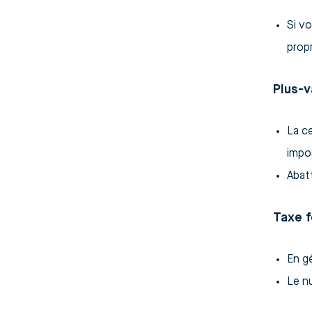
Si vo
propr
Plus-v
La c
impos
Abatt
Taxe f
En g
Le nu