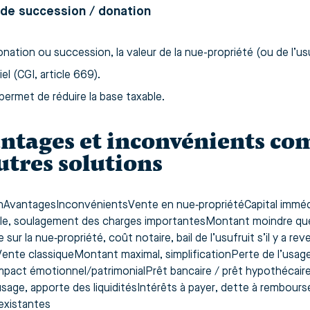
 de succession / donation
nation ou succession, la valeur de la nue-propriété (ou de l’us
iel (CGI, article 669).
permet de réduire la base taxable.
ntages et inconvénients co
utres solutions
nAvantagesInconvénientsVente en nue‑propriétéCapital immédia
le, soulagement des charges importantesMontant moindre que 
 sur la nue‑propriété, coût notaire, bail de l’usufruit s’il y a r
ente classiqueMontant maximal, simplificationPerte de l’usage
impact émotionnel/patrimonialPrêt bancaire / prêt hypothécaire
usage, apporte des liquiditésIntérêts à payer, dette à rembourse
existantes