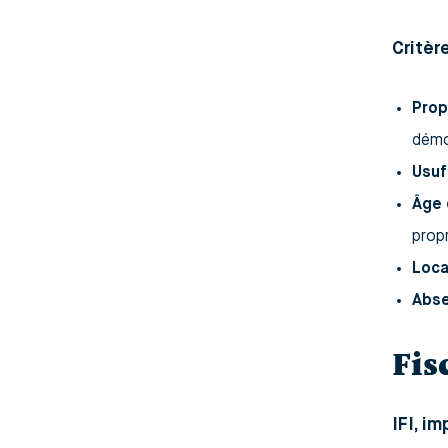
Critèr
Prop
démo
Usuf
Âge 
prop
Loca
Abse
Fis
IFI, i