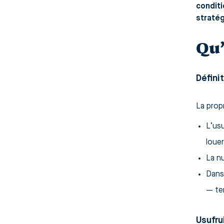
conditi
stratég
Qu’
Défini
La prop
L’usu
louer
La nu
Dans 
— tem
Usufru