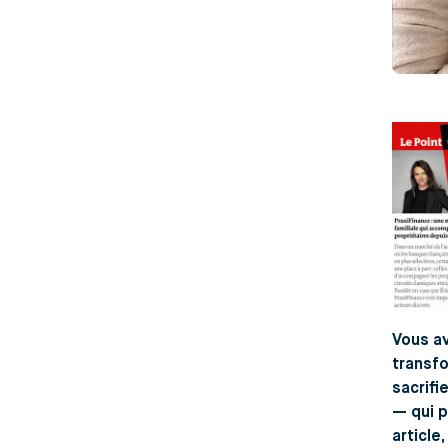
Vous av
transfo
sacrifi
— qui p
article