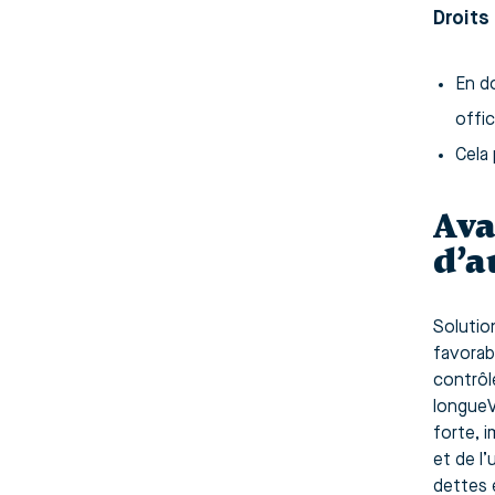
Droits
En do
offic
Cela 
Ava
d’a
Solutio
favorab
contrôle
longueV
forte, 
et de l’
dettes 