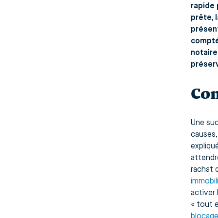
rapide 
prête, 
présen
compté,
notaire
préserv
Com
Une suc
causes,
expliqu
attendre
rachat d
immobil
activer
« tout 
blocage