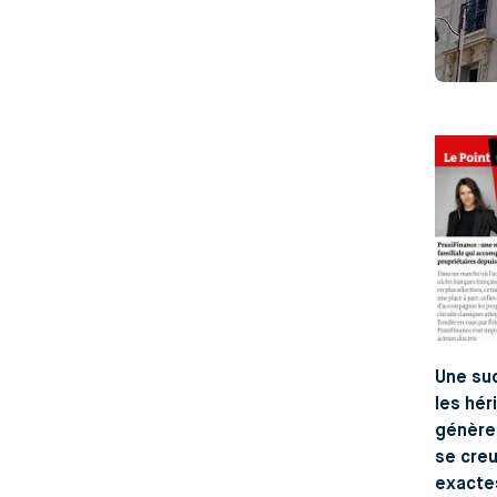
Une suc
les hér
génèren
se creu
exactes