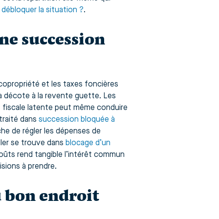
débloquer la situation ?
.
une succession
copropriété et les taxes foncières
la décote à la revente guette. Les
te fiscale latente peut même conduire
traité dans
succession bloquée à
e de régler les dépenses de
ller se trouve dans
blocage d’un
coûts rend tangible l’intérêt commun
isions à prendre.
u bon endroit