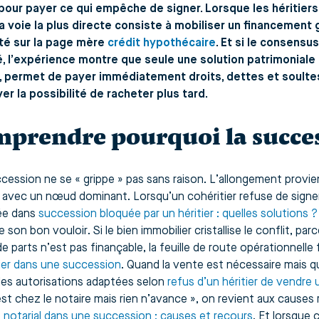
pour payer ce qui empêche de signer. Lorsque les héritiers 
la voie la plus directe consiste à mobiliser un financement
té sur la page mère
crédit hypothécaire
. Et si le consens
 l’expérience montre que seule une solution patrimoniale
, permet de payer immédiatement droits, dettes et soultes,
er la possibilité de racheter plus tard.
prendre pourquoi la succes
cession ne se « grippe » pas sans raison. L’allongement provie
 avec un nœud dominant. Lorsqu’un cohéritier refuse de signe
ée dans
succession bloquée par un héritier : quelles solutions ?
 son bon vouloir. Si le bien immobilier cristallise le conflit, p
e parts n’est pas finançable, la feuille de route opérationnelle
ier dans une succession
. Quand la vente est nécessaire mais qu’
 les autorisations adaptées selon
refus d’un héritier de vendre
est chez le notaire mais rien n’avance », on revient aux causes
 notarial dans une succession : causes et recours
. Et lorsque 