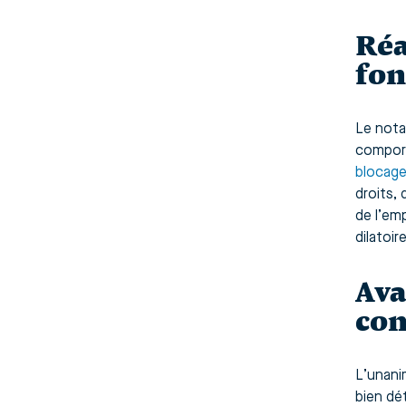
Réa
fon
Le notai
comporte
blocage
droits, 
de l’em
dilatoir
Ava
com
L’unani
bien dét