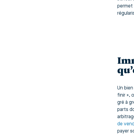
permet 
régulari
Imm
qu’
Un bien 
finir »,
gré à gr
parts d
arbitra
de vend
payer so