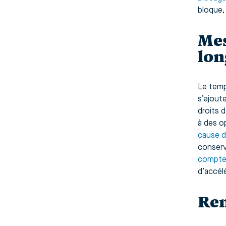
bloque,
Mes
lon
Le temp
s’ajoute
droits 
à des o
cause d
conserv
compte 
d’accélé
Rem