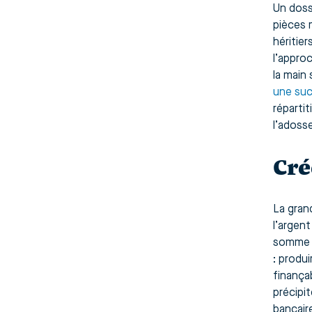
Un doss
pièces 
héritier
l’appro
la main 
une su
répartit
l’ados
Cré
La gran
l’argent
somme n
: produ
finançab
précipit
bancair