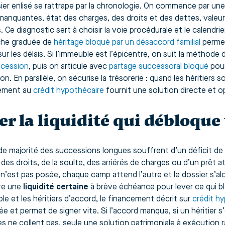
ier enlisé se rattrape par la chronologie. On commence par une
manquantes, état des charges, des droits et des dettes, valeur
s. Ce diagnostic sert à choisir la voie procédurale et le calendrier.
che graduée de
héritage bloqué par un désaccord familial
permet
sur les délais. Si l’immeuble est l’épicentre, on suit la méthode
ccession
, puis on articule avec
partage successoral bloqué
pour
ion. En parallèle, on sécurise la trésorerie : quand les héritiers s
sement au
crédit hypothécaire
fournit une solution directe et o
er la liquidité qui débloque
de majorité des successions longues souffrent d’un déficit de 
 des droits, de la soulte, des arriérés de charges ou d’un prêt 
’est pas posée, chaque camp attend l’autre et le dossier s’alou
ire une
liquidité certaine
à brève échéance pour lever ce qui bl
le et les héritiers d’accord, le financement décrit sur
crédit h
ée et permet de signer vite. Si l’accord manque, si un héritier s’
es ne collent pas, seule une solution patrimoniale à exécution 