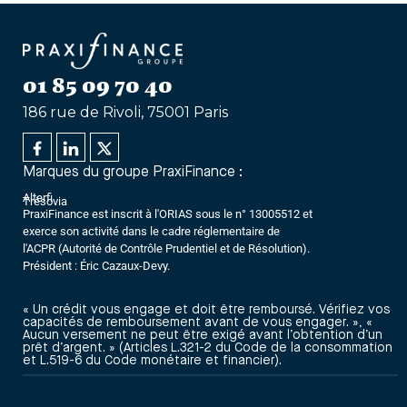
01 85 09 70 40
186 rue de Rivoli, 75001 Paris
Marques du groupe PraxiFinance :
Alterfi
Trésovia
PraxiFinance est inscrit à l'ORIAS sous le n° 13005512 et
exerce son activité dans le cadre réglementaire de
l'ACPR (Autorité de Contrôle Prudentiel et de Résolution).
Président : Éric Cazaux-Devy.
« Un crédit vous engage et doit être remboursé. Vérifiez vos
capacités de remboursement avant de vous engager. », «
Aucun versement ne peut être exigé avant l’obtention d’un
prêt d’argent. » (Articles L.321-2 du Code de la consommation
et L.519-6 du Code monétaire et financier).