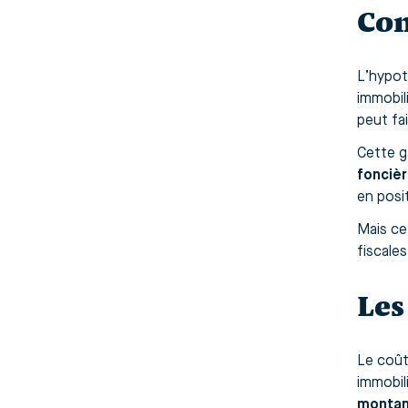
Com
L’hypo
immobili
peut fa
Cette g
fonciè
en posit
Mais ce
fiscales
Les
Le coût
immobili
montan