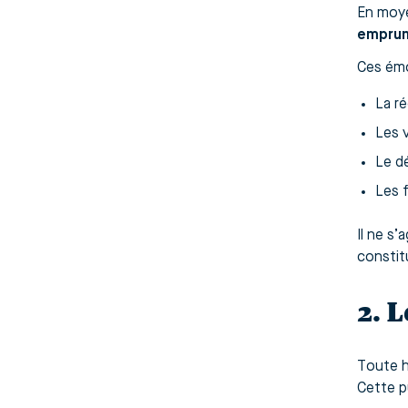
En moye
empru
Ces émo
La ré
Les v
Le dé
Les f
Il ne s’
constit
2. 
Toute h
Cette p