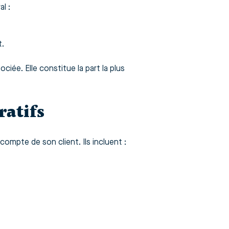
l :
t.
iée. Elle constitue la part la plus
ratifs
ompte de son client. Ils incluent :