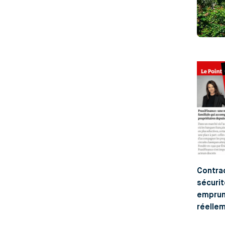
Contrac
sécurit
emprunt
réellem