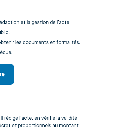
édaction et la gestion de l’acte.
blic.
obtenir les documents et formalités.
hèque.
re
rédige l’acte, en vérifie la validité
décret et proportionnels au montant