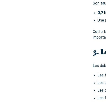
Son taux
0,71
Une 
Cette ta
importa
3. 
Les déb
Les 
Les c
Les 
Les f