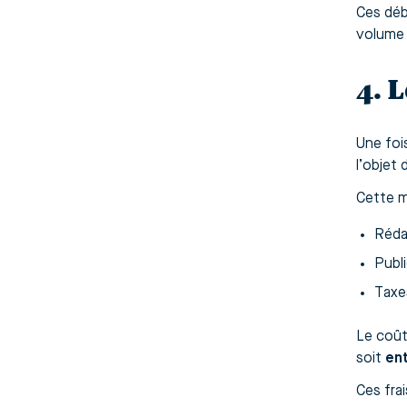
Ces déb
volume 
4. 
Une foi
l’objet
Cette m
Rédac
Publi
Taxe
Le coût
soit
en
Ces fra