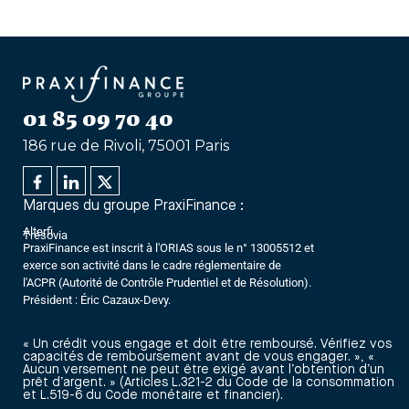
01 85 09 70 40
186 rue de Rivoli, 75001 Paris
Marques du groupe PraxiFinance :
Alterfi
Trésovia
PraxiFinance est inscrit à l'ORIAS sous le n° 13005512 et
exerce son activité dans le cadre réglementaire de
l'ACPR (Autorité de Contrôle Prudentiel et de Résolution).
Président : Éric Cazaux-Devy.
« Un crédit vous engage et doit être remboursé. Vérifiez vos
capacités de remboursement avant de vous engager. », «
Aucun versement ne peut être exigé avant l’obtention d’un
prêt d’argent. » (Articles L.321-2 du Code de la consommation
et L.519-6 du Code monétaire et financier).